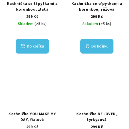
Kachnička se třpytkami a
Kachnička se třpytkami a
korunkou, zlatá
korunkou, růžová
299 Kč
299 Kč
Skladem
(>5 ks)
Skladem
(>5 ks)
Do košíku
Do košíku
Kachnička YOU MAKE MY
Kachnička BE LOVED,
DAY, fialová
tyrkysová
299 Kč
299 Kč