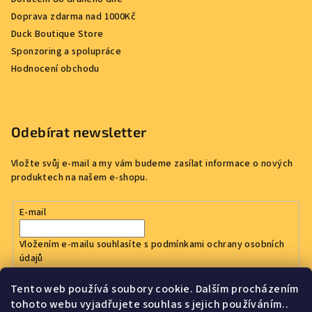
Doprava zdarma nad 1000Kč
Duck Boutique Store
Sponzoring a spolupráce
Hodnocení obchodu
Odebírat newsletter
Vložte svůj e-mail a my vám budeme zasílat informace o nových
produktech na našem e-shopu.
E-mail
Vložením e-mailu souhlasíte s
podmínkami ochrany osobních
údajů
Tento web používá soubory cookie. Dalším procházením
Přihlásit se
tohoto webu vyjadřujete souhlas s jejich používáním..