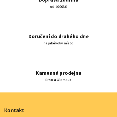
s
od 1000kč
u
Doručení do druhého dne
na jakékoliv místo
Kamenná prodejna
Brno a Olomouc
Z
á
p
Kontakt