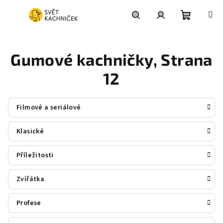
Přejít
na
obsah
Nákupní
Hledat
Přihlášení
Gumové kachničky
, Strana
košík
12
Filmové a seriálové
Klasické
Příležitosti
Zvířátka
Profese