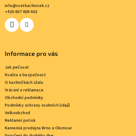
a
info
@
svetkachnicek.cz
t
+420 607 609 602
í
Informace pro vás
Jak pečovat
Kvalita a bezpečnost
O kachničkách Lilalu
Vrácení a reklamace
Obchodní podmínky
Podmínky ochrany osobních údajů
Velkoobchod
Reklamní potisk
Kamenná prodejna Brno a Olomouc
Doručení do druhého dne