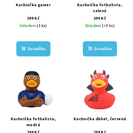
r
Kachnička gamer
Kachnička fotbalista,
o
zelená
299 Kč
299 Kč
d
Skladem
(3 ks)
Skladem
(>5 ks)
u
k
t
Do košíku
Do košíku
ů
Kachnička fotbalista,
Kachnička ďábel, červená
modrá
299 Kč
299 Kč