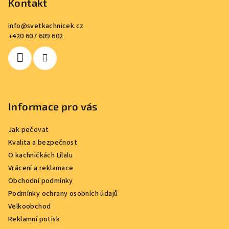
p
Kontakt
a
info
@
svetkachnicek.cz
t
+420 607 609 602
í
Informace pro vás
Jak pečovat
Kvalita a bezpečnost
O kachničkách Lilalu
Vrácení a reklamace
Obchodní podmínky
Podmínky ochrany osobních údajů
Velkoobchod
Reklamní potisk