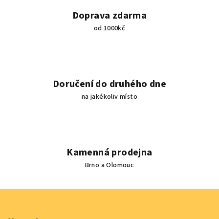
i
Doprava zdarma
s
od 1000kč
u
Doručení do druhého dne
na jakékoliv místo
Kamenná prodejna
Brno a Olomouc
Z
á