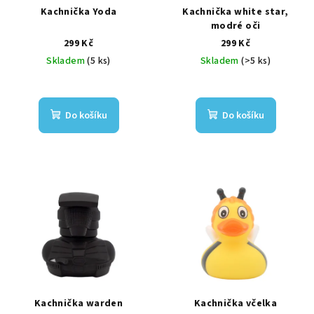
r
Kachnička Yoda
Kachnička white star,
o
modré oči
299 Kč
299 Kč
d
Skladem
(5 ks)
Skladem
(>5 ks)
u
k
t
Do košíku
Do košíku
ů
Kachnička warden
Kachnička včelka