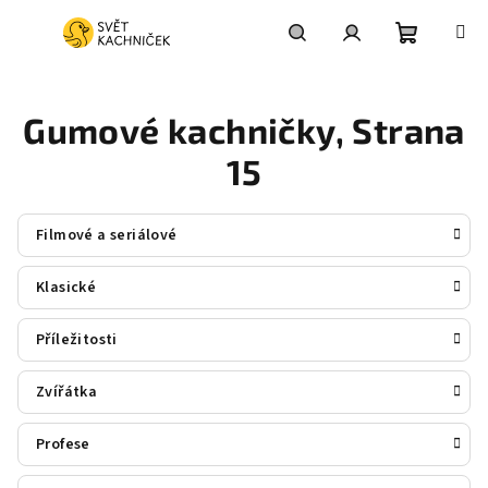
Přejít
na
obsah
Nákupní
Hledat
Přihlášení
Gumové kachničky
, Strana
košík
15
Filmové a seriálové
Klasické
Příležitosti
Zvířátka
Profese